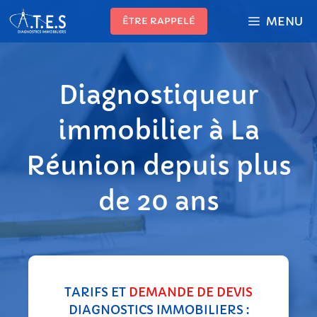
Aller
MENU
ÊTRE RAPPELÉ
au
contenu
Diagnostiqueur
immobilier à La
Réunion depuis plus
de 20 ans
TARIFS ET
DEMANDE DE DEVIS
DIAGNOSTICS IMMOBILIERS :