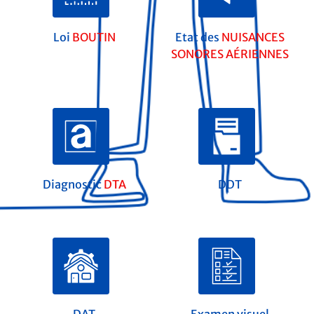
Loi
BOUTIN
Etat des
NUISANCES
SONORES AÉRIENNES
Diagnostic
DTA
DDT