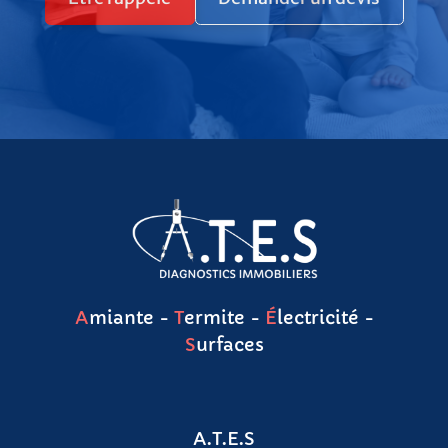
A
miante -
T
ermite -
É
lectricité -
S
urfaces
A.T.E.S