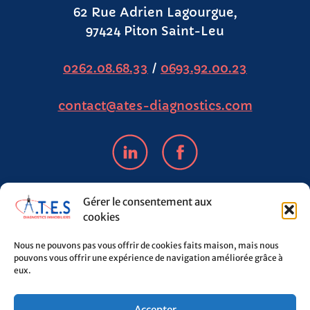
62 Rue Adrien Lagourgue,
97424 Piton Saint-Leu
0262.08.68.33
/
0693.92.00.23
contact@ates-diagnostics.com
Gérer le consentement aux
cookies
Nous ne pouvons pas vous offrir de cookies faits maison, mais nous
pouvons vous offrir une expérience de navigation améliorée grâce à
Ce site a été financé avec l’aide du FEDER
eux.
(REACT-UE), dans le cadre de la réponse de
l’Union européenne à la pandémie COVID-19.
L’Europe s’engage à La Réunion.
Accepter