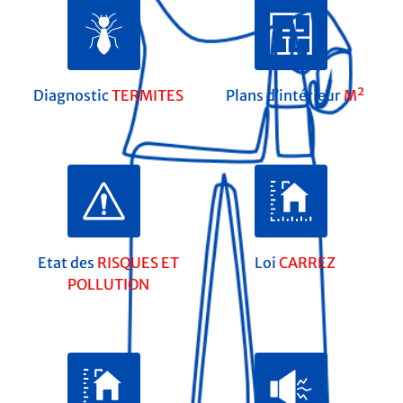
Diagnostic
TERMITES
Plans d’intérieur
M²
Etat des
RISQUES ET
Loi
CARREZ
POLLUTION