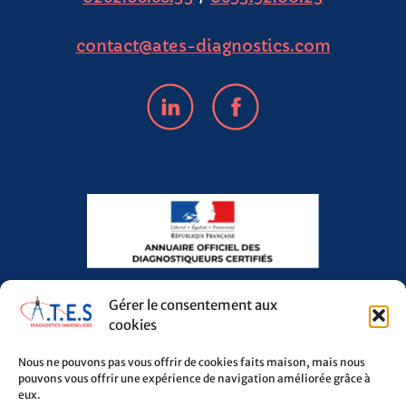
contact@ates-diagnostics.com
Gérer le consentement aux
cookies
Nous ne pouvons pas vous offrir de cookies faits maison, mais nous
pouvons vous offrir une expérience de navigation améliorée grâce à
Ce site a été financé avec l’aide du FEDER
eux.
(REACT-UE), dans le cadre de la réponse de