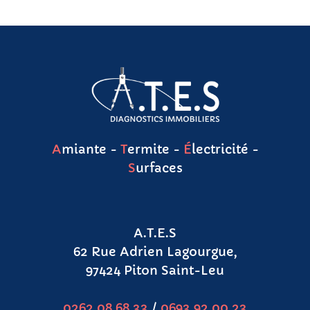
A
miante -
T
ermite -
É
lectricité -
S
urfaces
A.T.E.S
62 Rue Adrien Lagourgue,
97424 Piton Saint-Leu
0262.08.68.33
/
0693.92.00.23