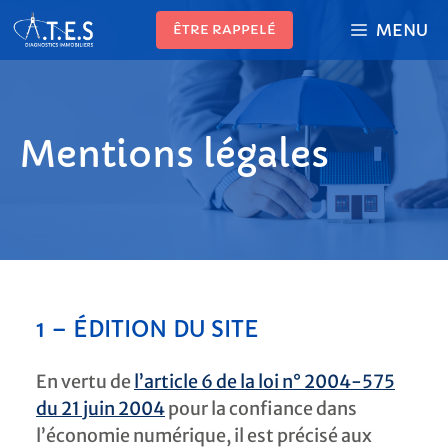
Aller
MENU
ÊTRE RAPPELÉ
au
contenu
Mentions légales
1 – ÉDITION DU SITE
En vertu de
l’article 6 de la loi n° 2004-575
du 21 juin 2004
pour la confiance dans
l’économie numérique, il est précisé aux